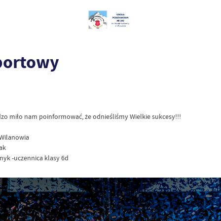
Sportowy
dzo miło nam poinformować, że odnieśliśmy Wielkie sukcesy!!!
 Wilanowia
ak
anyk -uczennica klasy 6d