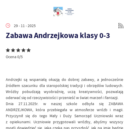
29 - 11 - 2025
Zabawa Andrzejkowa klasy 0-3
Ocena 0/5
Andrzejki są wspaniałą okazją do dobrej zabawy, a jednocześnie
źródłem szacunku dla staropolskiej tradycji i obrzędów ludowych.
Wróżby pobudzają wyobraźnię, uczą kreatywności, pozwalają
oderwać się od rzeczywistości i przenieść w świat marzeń i fantazji.
Dnia 27.11.2025r. w naszej szkole odbyła się ZABAWA
ANDRZEJKOWA, która przebiegała w atmosferze wróżb i magii.
Przyczynił się do tego Mały i Duży Samorząd Uczniowski wraz
z opiekunami. Uczniowie przygotowali wróżby, abyśmy wszyscy
mogli dowiedzieć się, jaka czeka nas przyszłość, jak na imię będzie