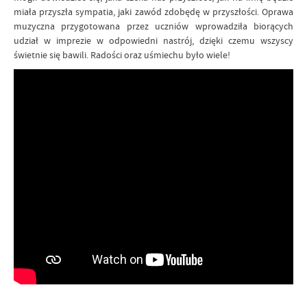
miała przyszła sympatia, jaki zawód zdobędę w przyszłości. Oprawa
muzyczna przygotowana przez uczniów wprowadziła biorących
udział w imprezie w odpowiedni nastrój, dzięki czemu wszyscy
świetnie się bawili. Radości oraz uśmiechu było wiele!