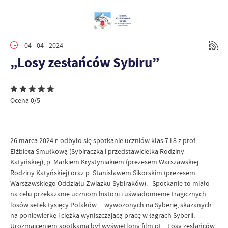
04 - 04 - 2024
„Losy zesłańców Sybiru”
Ocena 0/5
26 marca 2024 r. odbyło się spotkanie uczniów klas 7 i 8 z prof.
Elżbietą Smułkową (Sybiraczką i przedstawicielką Rodziny
Katyńskiej), p. Markiem Krystyniakiem (prezesem Warszawskiej
Rodziny Katyńskiej) oraz p. Stanisławem Sikorskim (prezesem
Warszawskiego Oddziału Związku Sybiraków). Spotkanie to miało
na celu przekazanie uczniom historii i uświadomienie tragicznych
losów setek tysięcy Polaków wywożonych na Syberię, skazanych
na poniewierkę i ciężką wyniszczającą pracę w łagrach Syberii.
Urozmaiceniem spotkania był wyświetlony film pt. „Losy zesłańców