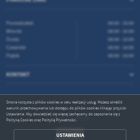
Poniedziałek
08:00 - 16:00
Wtorek
08:00 - 16:00
Środa
08:00 - 16:00
Czwartek
08:00 - 16:00
Piątek
08:00 - 16:00
KONTAKT
Strona korzysta z plików cookies w celu realizacji usług. Możesz określić
warunki przechowywania lub dostępu do plików cookies klikając przycisk
Ustawienia. Aby dowiedzieć się więcej zachęcamy do zapoznania się z
Odwiedzin: 655535
Polityką Cookies oraz Polityką Prywatności.
ZAPISZ WYBRANE
USTAWIENIA