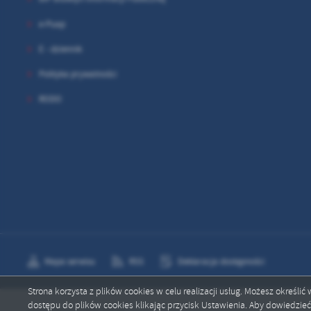
sp
e-Puap
E - dziennik
Polityka prywatności
RODO
Mapa serwisu
RSS
Deklaracja dostępności
Strona korzysta z plików cookies w celu realizacji usług. Możesz określi
dostępu do plików cookies klikając przycisk Ustawienia. Aby dowiedzie