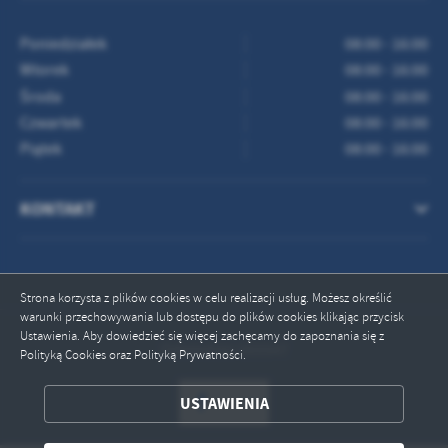
Poniedziałek
08:00 - 16:00
Wtorek
08:00 - 16:00
Środa
08:00 - 16:00
Czwartek
08:00 - 16:00
Piątek
08:00 - 16:00
KONTAKT
Strona korzysta z plików cookies w celu realizacji usług. Możesz określić
warunki przechowywania lub dostępu do plików cookies klikając przycisk
Ustawienia. Aby dowiedzieć się więcej zachęcamy do zapoznania się z
Odwiedzin: 655547
Polityką Cookies oraz Polityką Prywatności.
ZAPISZ WYBRANE
USTAWIENIA
ODRZUĆ WSZYSTKIE