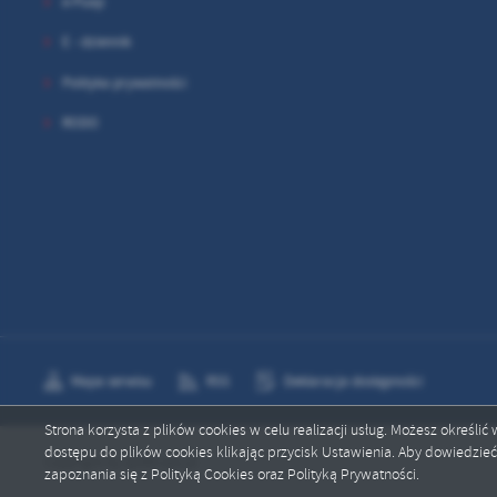
e-Puap
E - dziennik
Polityka prywatności
RODO
Mapa serwisu
RSS
Deklaracja dostępności
Strona korzysta z plików cookies w celu realizacji usług. Możesz określi
dostępu do plików cookies klikając przycisk Ustawienia. Aby dowiedzie
Copyright by sp300.edu.pl
zapoznania się z Polityką Cookies oraz Polityką Prywatności.