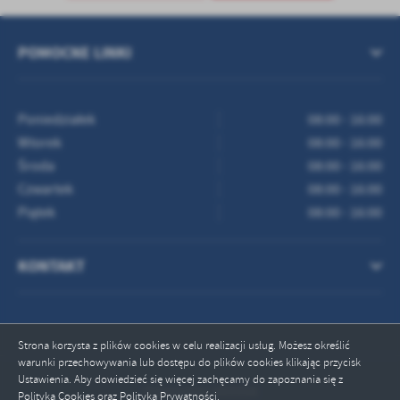
treści w postaci wiadomości, ofert, komunikatów mediów
społecznościowych.
POMOCNE LINKI
Poniedziałek
08:00 - 16:00
Wtorek
08:00 - 16:00
Środa
08:00 - 16:00
Czwartek
08:00 - 16:00
Piątek
08:00 - 16:00
KONTAKT
Strona korzysta z plików cookies w celu realizacji usług. Możesz określić
warunki przechowywania lub dostępu do plików cookies klikając przycisk
Ustawienia. Aby dowiedzieć się więcej zachęcamy do zapoznania się z
Odwiedzin: 655554
Polityką Cookies oraz Polityką Prywatności.