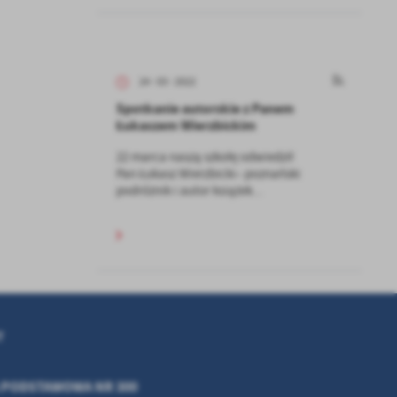
kom
z
24 - 03 - 2022
Spotkanie autorskie z Panem
ci
Łukaszem Wierzbickim
22 marca naszą szkołę odwiedził
Pan Łukasz Wierzbicki– poznański
podróżnik i autor książek...
.
a
T
 PODSTAWOWA NR 300
w