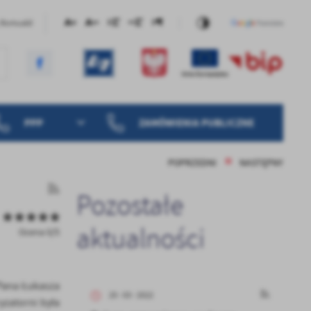
, Romuald
PPP
ZAMÓWIENIA PUBLICZNE
POPRZEDNI
NASTĘPNY
Pozostałe
aktualności
Ocena 0/5
 Pana Łukasza
25 - 03 - 2022
yzatorni była