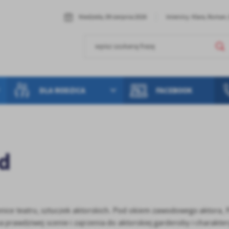
Niedziela, 09 sierpnia 2026
Imieniny: Klara, Roman
DLA RODZICA
FACEBOOK
3d
mnice teatru, sztuczek aktorskich. Pod okiem zawodowego aktora,
a prawdziwej scenie i zajrzenia do aktorskiej garderoby i charakter