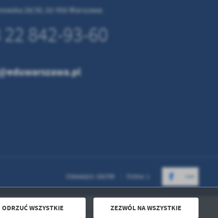
inowska 28/30, 02-956 Warszawa
 22 842-93-60
@eduwarszawa.pl
Odwiedzin: 655700
Online: 1
ODRZUĆ WSZYSTKIE
ZEZWÓL NA WSZYSTKIE
Powered by
2ClickPortal® - Portale nowej generacji