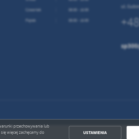
ołecznościowych.
ul. Gub
Czwartek
08:00 - 16:00
+48
Piątek
08:00 - 16:00
sp300
ć warunki przechowywania lub
USTAWIENIA
ć się więcej zachęcamy do